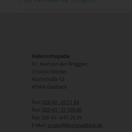
»
Der Fixretainer hat sich gelöst
Kieferorthopädie
Dr. Axel von der Brüggen
Cristina Stöcker
Hochstraße 52
45964 Gladbeck
Fon:
020 43 - 20 51 83
Fon:
020 43 - 37 999 80
Fax: 020 43 - 4 01 26 29
E-Mail:
praxis@kfoingladbeck.de